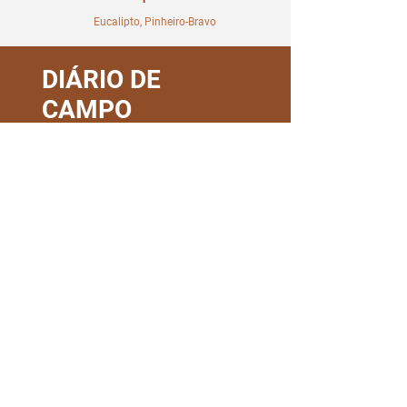
Eucalipto, Pinheiro-Bravo
DIÁRIO DE
CAMPO
< Voltar a Propriedades
RH PORTUGAL, LDA
Rua Nossa Senhora de Lurdes nº30
2475-040
Benedita
Portugal
rh@rhportugal.com
(+351)
262 920 384
(Chamada para a rede fixa nacional)