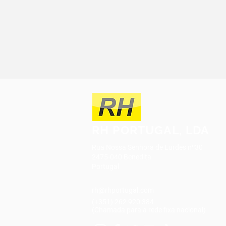
RH PORTUGAL, LDA
Rua Nossa Senhora de Lurdes nº30
2475-040 Benedita
Portugal
rh@rhportugal.com
(+351) 262 920 384
(Chamada para a rede fixa nacional)