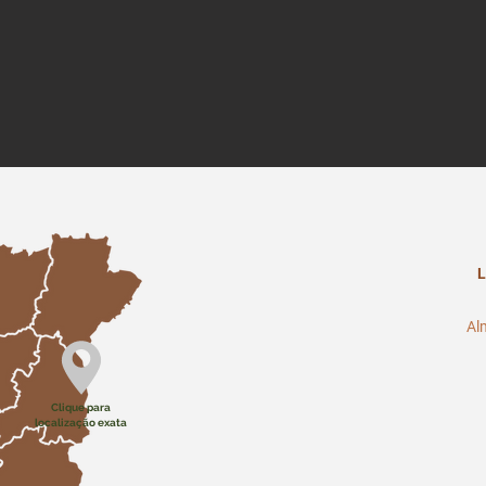
L
Al
Clique para
localização exata