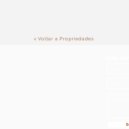
< Voltar a Propriedades
Fale co
S