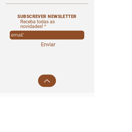
SUBSCREVER NEWSLETTER
Receba todas as
novidades!
Enviar
RH PORTUGAL, LDA
Rua Nossa Senhora de Lurdes nº30
2475-040
Benedita