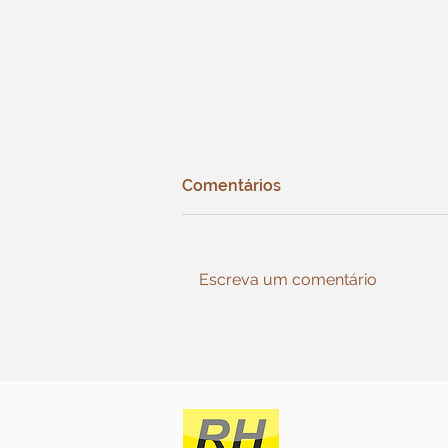
Comentários
Escreva um comentário
As castanhas Bouche de
Betizac da Esperança estão
em pleno desenvolvimento