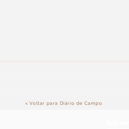
Limpeza de matos na
Poda
< Voltar para Diário de Campo
Esperança
Espe
Fale co